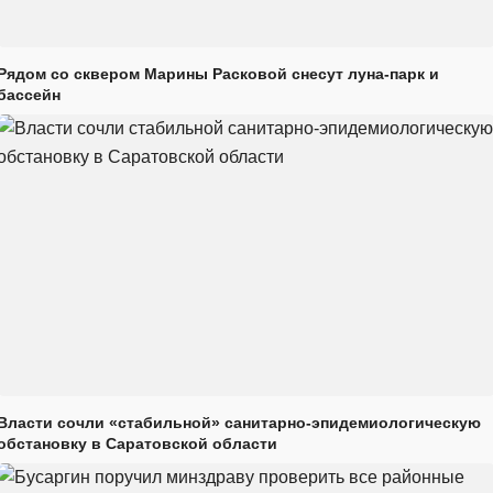
Рядом со сквером Марины Расковой снесут луна-парк и
бассейн
Власти сочли «стабильной» санитарно-эпидемиологическую
обстановку в Саратовской области