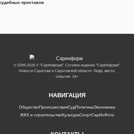
судебных приставов
© 2006-2026 © "СарИнформ". Сетевое издание "СарИнформ".
Новости Саратова и Саратовской области. Люди, места,
события. 18+
НАВИГАЦИЯ
Общество
Происшествия
Суд
Политика
Экономика
ЖКХ и строительство
Культура
Спорт
СарИнФото