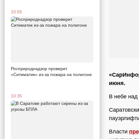
10:55
Росприроднадзор проверит
«СарИнфор
«Ситиматик» из-за пожара на полигоне
июня.
В небе над
10:35
Саратовск
пауэрлифти
Власти
пр