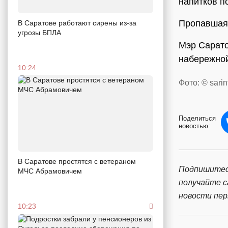
напитков п
Пропавшая 
В Саратове работают сирены из-за
угрозы БПЛА
Мэр Сарат
набережной
10:24
Фото: © sarin
Поделиться
новостью:
В Саратове простятся с ветераном
Подпишитес
МЧС Абрамовичем
получайте 
новости пе
10:23