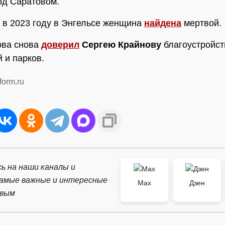
од Саратовом.
в 2023 году в Энгельсе женщина
найдена
мертвой.
ова снова
доверил
Сергею Крайнову
благоустройст
 и парков.
form.ru
ь на наши каналы и
самые важные и интересные
Max
Дзен
рвым