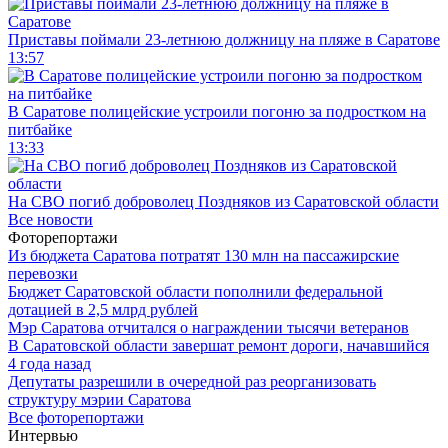
Приставы поймали 23-летнюю должницу на пляже в Саратове
13:57
В Саратове полицейские устроили погоню за подростком на
питбайке
13:33
На СВО погиб доброволец Поздняков из Саратовской области
Все новости
Фоторепортажи
Из бюджета Саратова потратят 130 млн на пассажирские
перевозки
Бюджет Саратовской области пополнили федеральной
дотацией в 2,5 млрд рублей
Мэр Саратова отчитался о награждении тысячи ветеранов
В Саратовской области завершат ремонт дороги, начавшийся
4 года назад
Депутаты разрешили в очередной раз реорганизовать
структуру мэрии Саратова
Все фоторепортажи
Интервью