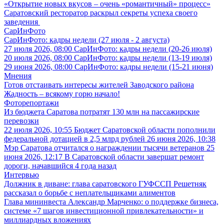
«Открытие новых вкусов – очень «романтичный» процесс»
Саратовский ресторатор раскрыл секреты успеха своего
заведения
СарИнФото
СарИнФото: кадры недели (27 июля - 2 августа)
27 июля 2026, 08:00
СарИнФото: кадры недели (20-26 июля)
20 июля 2026, 08:00
СарИнФото: кадры недели (13-19 июля)
29 июня 2026, 08:00
СарИнФото: кадры недели (15-21 июня)
Мнения
Готов отстаивать интересы жителей Заводского района
Жадность – всякому горю начало!
Фоторепортажи
Из бюджета Саратова потратят 130 млн на пассажирские
перевозки
22 июля 2026, 10:55
Бюджет Саратовской области пополнили
федеральной дотацией в 2,5 млрд рублей
26 июня 2026, 10:38
Мэр Саратова отчитался о награждении тысячи ветеранов
25
июня 2026, 12:17
В Саратовской области завершат ремонт
дороги, начавшийся 4 года назад
Интервью
Должник в диване: глава саратовского ГУФССП Решетняк
рассказал о борьбе с неплательщиками алиментов
Глава мининвеста Александр Марченко: о поддержке бизнеса,
системе «7 шагов инвестиционной привлекательности» и
миллиардных вложениях