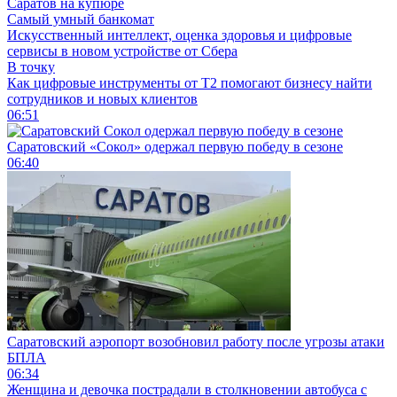
Саратов на купюре
Самый умный банкомат
Искусственный интеллект, оценка здоровья и цифровые
сервисы в новом устройстве от Сбера
В точку
Как цифровые инструменты от Т2 помогают бизнесу найти
сотрудников и новых клиентов
06:51
Саратовский «Сокол» одержал первую победу в сезоне
06:40
Саратовский аэропорт возобновил работу после угрозы атаки
БПЛА
06:34
Женщина и девочка пострадали в столкновении автобуса с