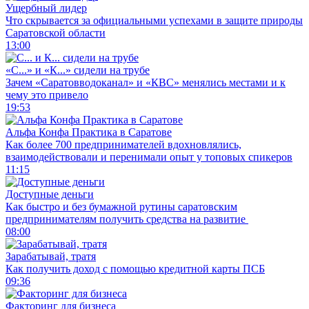
Ущербный лидер
Что скрывается за официальными успехами в защите природы
Саратовской области
13:00
«С...» и «К...» сидели на трубе
Зачем «Саратовводоканал» и «КВС» менялись местами и к
чему это привело
19:53
Альфа Конфа Практика в Саратове
Как более 700 предпринимателей вдохновлялись,
взаимодействовали и перенимали опыт у топовых спикеров
11:15
Доступные деньги
Как быстро и без бумажной рутины саратовским
предпринимателям получить средства на развитие
08:00
Зарабатывай, тратя
Как получить доход с помощью кредитной карты ПСБ
09:36
Факторинг для бизнеса