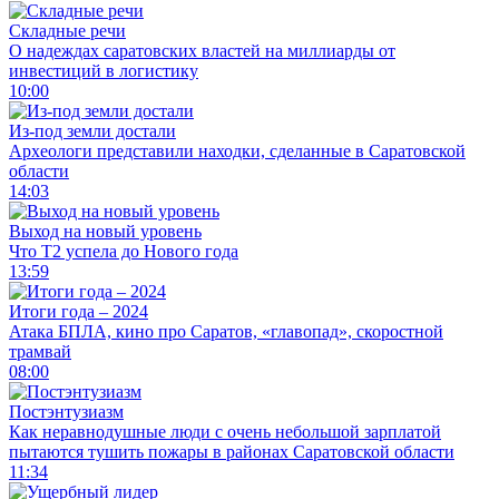
Складные речи
О надеждах саратовских властей на миллиарды от
инвестиций в логистику
10:00
Из-под земли достали
Археологи представили находки, сделанные в Саратовской
области
14:03
Выход на новый уровень
Что T2 успела до Нового года
13:59
Итоги года – 2024
Атака БПЛА, кино про Саратов, «главопад», скоростной
трамвай
08:00
Постэнтузиазм
Как неравнодушные люди с очень небольшой зарплатой
пытаются тушить пожары в районах Саратовской области
11:34