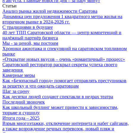
8 августа. Главные новости дня – за пару минут
Статьи
Анализ рынка жилой недвижимости Саратова
Динамика цен предложения 1 квадратного метра жилья на
вторичном рынке в 2024-2026 гг.
С традициями в будущее
40 лет ТПП Саратовской области — центр компетенций и
надёжный партнёр бизнеса
Мы - за ценой, мы постоим
Хроники ажиотажа и спекуляций на саратовском топливном
рынке
«Открытие новых вкусов – очень «романтичный» процесс»
Саратовский ресторатор раскрыл секреты успеха своего
заведения
Камерные меры
Как «Безопасный город» помогает отправлять преступников
за решетку и что ожидать саратовцам
Шаг за сцену
Как десятки людей создают спектакли в недрах театра
Последний звоночек
Как школьный буллинг может привести к зависимостям,
тюрьме и суициду
Итоги года – 2025
Взрыв многоэтажки, отключение интернета и набег сайгаков,
а также возрождение речных перевозок, новый пляж и