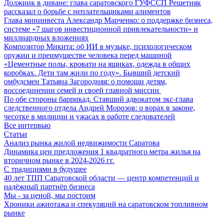
Должник в диване: глава саратовского ГУФССП Решетняк
рассказал о борьбе с неплательщиками алиментов
Глава мининвеста Александр Марченко: о поддержке бизнеса,
системе «7 шагов инвестиционной привлекательности» и
миллиардных вложениях
Композитор Микита: об ИИ в музыке, психологическом
оружии и преимуществе человека перед машиной
«Цементные полы, кровати на ящиках, одежда в общих
коробках. Дети там жили по году». Бывший детский
омбудсмен Татьяна Загородняя: о помощи детям,
воссоединении семей и своей главной миссии
По обе стороны баррикад. Ставший адвокатом экс-глава
следственного отдела Андрей Морозов: о ворах в законе,
чесотке в милиции и ужасах в работе следователей
Все интервью
Статьи
Анализ рынка жилой недвижимости Саратова
Динамика цен предложения 1 квадратного метра жилья на
вторичном рынке в 2024-2026 гг.
С традициями в будущее
40 лет ТПП Саратовской области — центр компетенций и
надёжный партнёр бизнеса
Мы - за ценой, мы постоим
Хроники ажиотажа и спекуляций на саратовском топливном
рынке