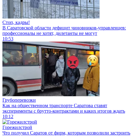
Стоп, кадры!
В Саратовской области дефицит чиновников-управленцев:
профессионалы не хотят, дилетанты не могут
10:53
Грубоперевозки
Как на общественном транспорте Саратова ставят
эксперименты с брутто-контрактами и каких итогов ждать
10:12
Горежилстрой
Что получил Саратов от фирм, которым позволили застроить