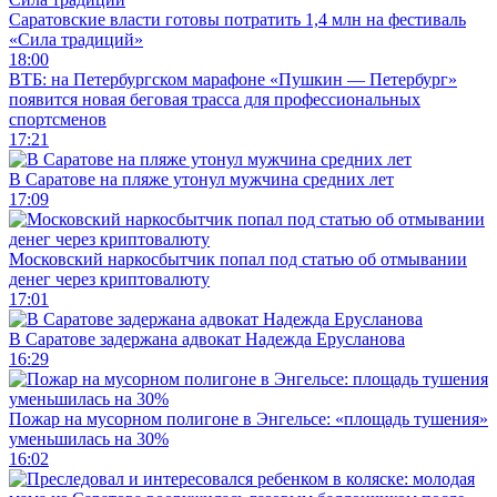
Саратовские власти готовы потратить 1,4 млн на фестиваль
«Сила традиций»
18:00
ВТБ: на Петербургском марафоне «Пушкин — Петербург»
появится новая беговая трасса для профессиональных
спортсменов
17:21
В Саратове на пляже утонул мужчина средних лет
17:09
Московский наркосбытчик попал под статью об отмывании
денег через криптовалюту
17:01
В Саратове задержана адвокат Надежда Ерусланова
16:29
Пожар на мусорном полигоне в Энгельсе: «площадь тушения»
уменьшилась на 30%
16:02