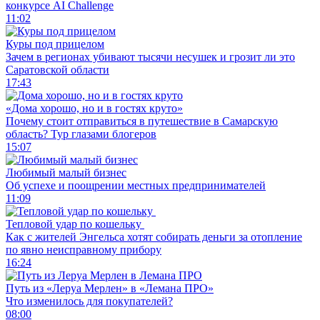
конкурсе AI Challenge
11:02
Куры под прицелом
Зачем в регионах убивают тысячи несушек и грозит ли это
Саратовской области
17:43
«Дома хорошо, но и в гостях круто»
Почему стоит отправиться в путешествие в Самарскую
область? Тур глазами блогеров
15:07
Любимый малый бизнес
Об успехе и поощрении местных предпринимателей
11:09
Тепловой удар по кошельку
Как с жителей Энгельса хотят собирать деньги за отопление
по явно неисправному прибору
16:24
Путь из «Леруа Мерлен» в «Лемана ПРО»
Что изменилось для покупателей?
08:00