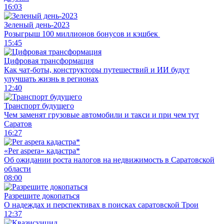
16:03
Зеленый день-2023
Розыгрыш 100 миллионов бонусов и кэшбек
15:45
Цифровая трансформация
Как чат-боты, конструкторы путешествий и ИИ будут
улучшать жизнь в регионах
12:40
Транспорт будущего
Чем заменят грузовые автомобили и такси и при чем тут
Саратов
16:27
«Per aspera» кадастра*
Об ожидании роста налогов на недвижимость в Саратовской
области
08:00
Разрешите докопаться
О надеждах и перспективах в поисках саратовской Трои
12:37