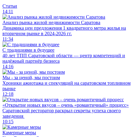
Статьи
14:11
Анализ рынка жилой недвижимости Саратова
Динамика цен предложения 1 квадратного метра жилья на
вторичном рынке в 2024-2026 гг.
11:34
С традициями в будущее
40 лет ТПП Саратовской области — центр компетенций и
надёжный партнёр бизнеса
14:16
Мы - за ценой, мы постоим
Хроники ажиотажа и спекуляций на саратовском топливном
рынке
12:18
«Открытие новых вкусов – очень «романтичный» процесс»
Саратовский ресторатор раскрыл секреты успеха своего
заведения
10:15
Камерные меры