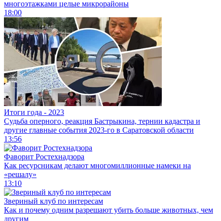
многоэтажками целые микрорайоны
18:00
Итоги года - 2023
Судьба оперного, реакция Бастрыкина, тернии кадастра и
другие главные события 2023-го в Саратовской области
13:56
Фаворит Ростехнадзора
Как ресурсникам делают многомиллионные намеки на
«решалу»
13:10
Звериный клуб по интересам
Как и почему одним разрешают убить больше животных, чем
другим