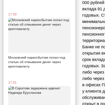
000 рублей 
вклада 91 
17:09
годовых. С
минимальна
пенсионеро
пенсионног
территориа
Банке не п
открытия вк
Московский наркосбытчик попал под
срок вклад
статью об отмывании денег через
годовых. З
криптовалюту
либо через
либо через
17:01
в офисах П
у клиента 
обслуживан
открыт в п