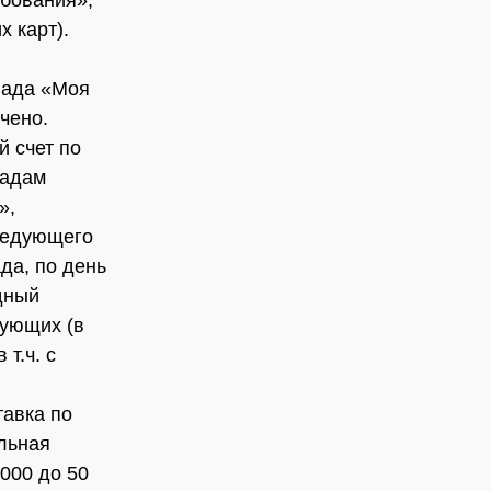
ебования»,
х карт).
лада «Моя
чено.
й счет по
ладам
»,
следующего
да, по день
дный
вующих (в
т.ч. с
авка по
льная
000 до 50