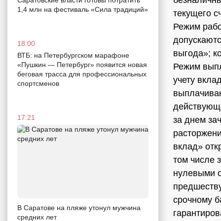
безналичны
1,4 млн на фестиваль «Сила традиций»
текущего сч
Режим рабо
допускаютс
18:00
выгода»; к
ВТБ: на Петербургском марафоне
«Пушкин — Петербург» появится новая
Режим выпл
беговая трасса для профессиональных
учету вкла
спортсменов
выплачиваю
действующе
17:21
за днем за
расторжени
вклад» отк
том числе з
нулевыми о
предшеству
срочному б
В Саратове на пляже утонул мужчина
гарантиров
средних лет