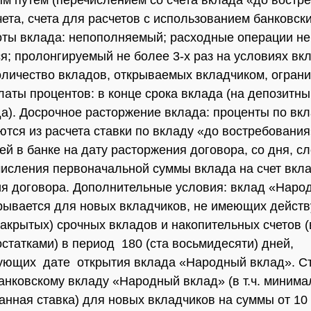
м путем (перечислением со счета вклада «до востр
ета, счета для расчетов с использованием банковски
ты вклада: непополняемый; расходные операции не
я; пролонгируемый не более 3-х раз на условиях вк
оличество вкладов, открываемых вкладчиком, ограни
аты процентов: в конце срока вклада (на депозитны
да). Досрочное расторжение вклада: проценты по вк
тся из расчета ставки по вкладу «до востребования
й в банке на дату расторжения договора, со дня, 
числения первоначальной суммы вклада на счет вкла
я договора. Дополнительные условия: вклад «Наро
рывается для новых вкладчиков, не имеющих дейст
акрытых) срочных вкладов и накопительных счетов (в 
статками) в период 180 (ста восьмидесяти) дней,
ющих дате открытия вклада «Народный вклад». Ст
анковскому вкладу «Народный вклад» (в т.ч. минима
анная ставка) для новых вкладчиков на суммы от 10 