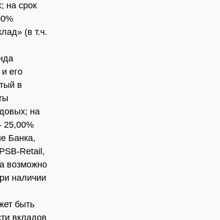
; на срок
,00%
ад» (в т.ч.
нда
и его
тый в
ты
одовых; на
- 25,00%
е Банка,
PSB-Retail,
да возможно
при наличии
жет быть
сти вкладов