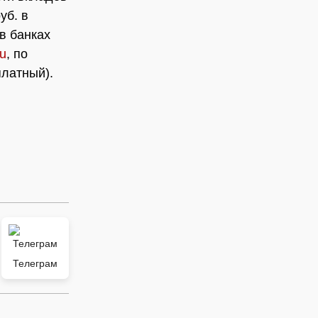
уб. в
в банках
ru
, по
платный).
Телеграм