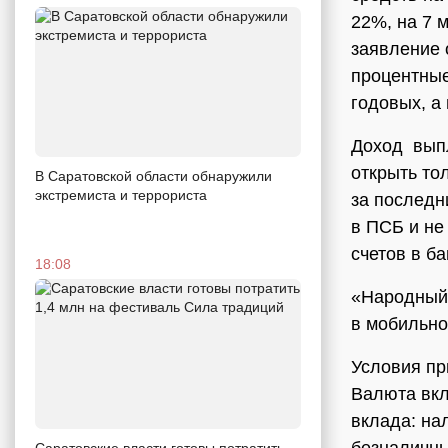
22%, на 7 
заявление 
процентные
годовых, а
Доход выпл
открыть то
В Саратовской области обнаружили
экстремиста и террориста
за последн
в ПСБ и не
счетов в ба
18:08
«Народный 
в мобильно
Условия пр
Валюта вкл
вклада: на
Саратовские власти готовы потратить