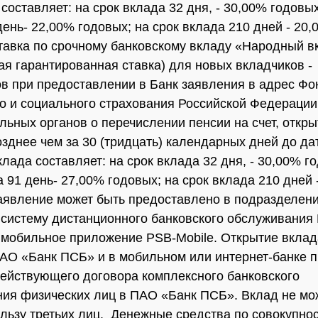
составляет: на срок вклада 32 дня, - 30,00% годовых
день- 22,00% годовых; на срок вклада 210 дней - 20
тавка по срочному банковскому вкладу «Народный вкл
я гарантированная ставка) для новых вкладчиков -
в при предоставлении в Банк заявления в адрес Фо
о и социального страхования Российской Федерации 
льных органов о перечислении пенсии на счет, откры
озднее чем за 30 (тридцать) календарных дней до да
лада составляет: на срок вклада 32 дня, - 30,00% г
а 91 день- 27,00% годовых; на срок вклада 210 дней 
аявление может быть предоставлено в подразделени
 систему дистанционного банковского обслуживания 
 мобильное приложение PSB-Mobile. Открытие вкла
АО «Банк ПСБ» и в мобильном или интернет-банке 
действующего договора комплексного банковского
ия физических лиц в ПАО «Банк ПСБ». Вклад не мо
ользу третьих лиц. Денежные средства по совокупно