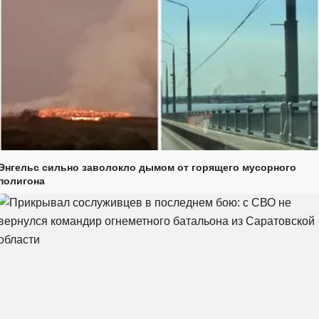
Энгельс сильно заволокло дымом от горящего мусорного
полигона