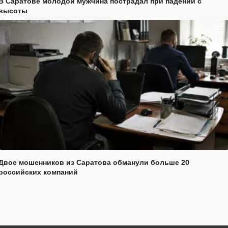
В Саратове молодой мужчина пострадал при падении с
высоты
Двое мошенников из Саратова обманули больше 20
российских компаний