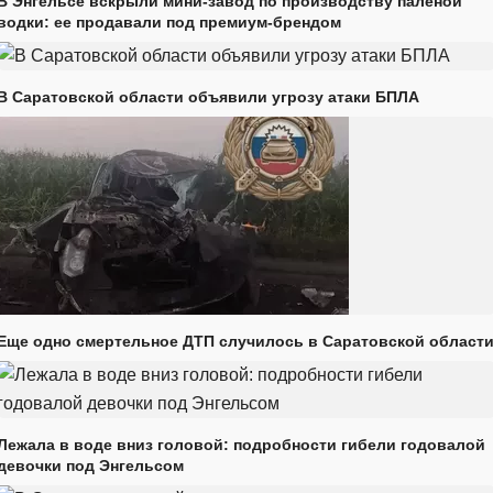
В Энгельсе вскрыли мини-завод по производству паленой
водки: ее продавали под премиум-брендом
В Саратовской области объявили угрозу атаки БПЛА
Еще одно смертельное ДТП случилось в Саратовской област
Лежала в воде вниз головой: подробности гибели годовалой
девочки под Энгельсом