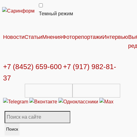
Темный режим
Новости
Статьи
Мнения
Фоторепортажи
Интервью
Вы
ре
+7 (8452) 659-600
+7 (917) 982-81-
37
Поиск