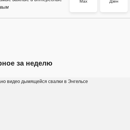
Max
Дзен
рвым
рное за неделю