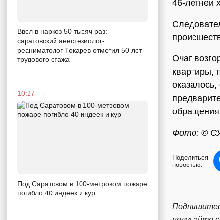
46-летней 
Следовател
Ввел в наркоз 50 тысяч раз:
происшеств
саратовский анестезиолог-
реаниматолог Токарев отметил 50 лет
Очаг возго
трудового стажа
квартиры, 
оказалось,
10:27
предварите
обращения 
Фото: © С
Поделиться
новостью:
Под Саратовом в 100-метровом пожаре
погибло 40 индеек и кур
Подпишитес
получайте 