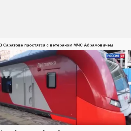
В Саратове простятся с ветераном МЧС Абрамовичем