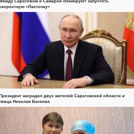
Между Саратовом и Самарой планируют запустить
скоростную «Ласточку»
Президент наградил двух жителей Саратовской области и
певца Николая Баскова