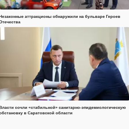
Незаконные аттракционы обнаружили на бульваре Героев
Отечества
Власти сочли «стабильной» санитарно-эпидемиологическую
обстановку в Саратовской области