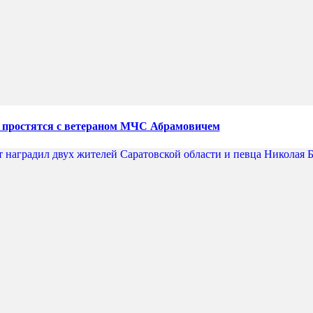
 простятся с ветераном МЧС Абрамовичем