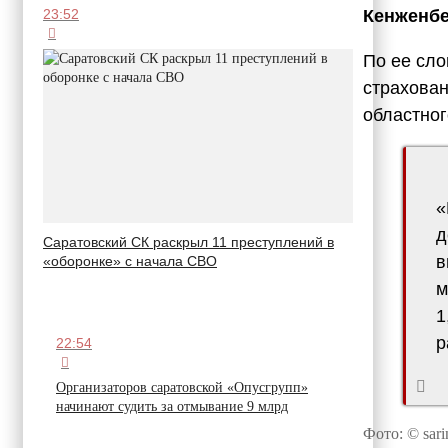
Кенженбе
23:52
По ее сло
страхован
областног
«
д
Саратовский СК раскрыл 11 преступлений в
в
«оборонке» с начала СВО
м
1
р
22:54
Организаторов саратовской «Опусгрупп»
начинают судить за отмывание 9 млрд
Фото: © sari