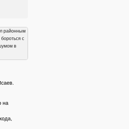
Исаев.
о на
кода,