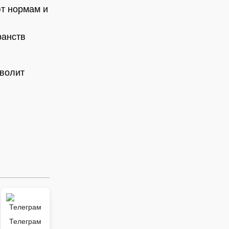
ют нормам и
ранств
зволит
Телеграм