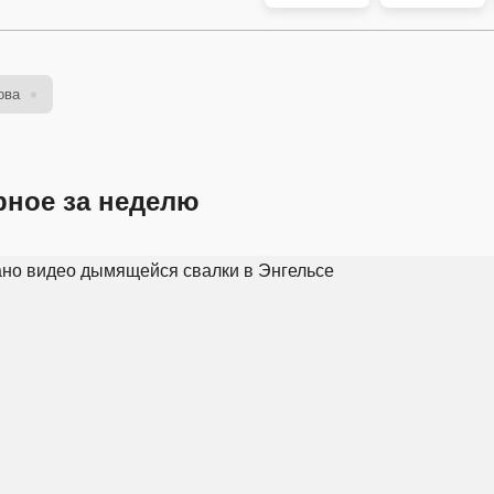
ова
рное за неделю