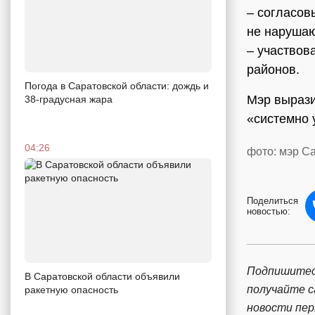
– согласов
не нарушаю
– участвов
районов.
Погода в Саратовской области: дождь и
Мэр вырази
38-градусная жара
«системно 
04:26
фото: мэр С
Поделиться
новостью:
Подпишитес
В Саратовской области объявили
получайте 
ракетную опасность
новости пе