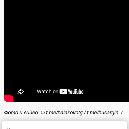
Фото и видео: © t.me/balakovotg / t.me/busargin_r