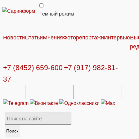
Темный режим
Новости
Статьи
Мнения
Фоторепортажи
Интервью
Вы
ре
+7 (8452) 659-600
+7 (917) 982-81-
37
Поиск