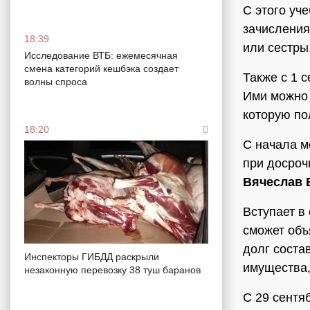
С этого уч
зачисления
18:39
или сестры
Исследование ВТБ: ежемесячная
смена категорий кешбэка создает
Также с 1 
волны спроса
Ими можно 
которую по
18:20
С начала м
при досроч
Вячеслав 
Вступает в
сможет объ
долг соста
Инспекторы ГИБДД раскрыли
имущества,
незаконную перевозку 38 туш баранов
С 29 сентя