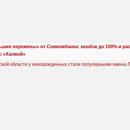
ьшие перемены» от Совкомбанка: кешбэк до 100% и ра
с «Халвой»