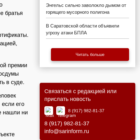
о
Энгельс сильно заволокло дымом от
горящего мусорного полигона
ые братья
В Саратовской области объявили
угрозу атаки БПЛА
ртификаты.
зацией,
Читать больше
вой премии
Госдумы
ь в суде.
Связаться с редакцией или
еловек
прислать новость
 если его
8 (917) 982-81-37
е нашли ни
8 (917) 982-81-37
info@sarinform.ru
бъекте