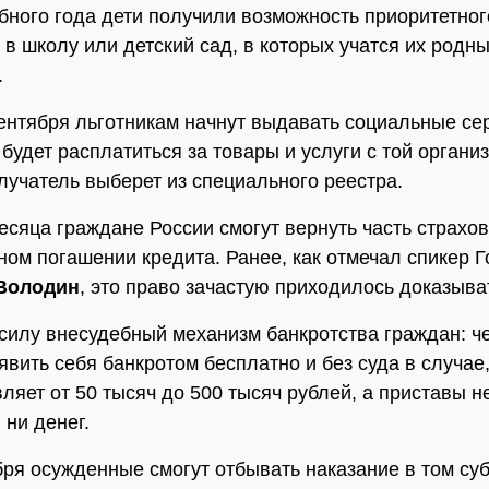
ебного года дети получили возможность приоритетног
 в школу или детский сад, в которых учатся их родн
.
сентября льготникам начнут выдавать социальные се
будет расплатиться за товары и услуги с той органи
лучатель выберет из специального реестра.
есяца граждане России смогут вернуть часть страхо
ном погашении кредита. Ранее, как отмечал спикер 
Володин
, это право зачастую приходилось доказыват
 силу внесудебный механизм банкротства граждан: ч
явить себя банкротом бесплатно и без суда в случае,
вляет от 50 тысяч до 500 тысяч рублей, а приставы н
 ни денег.
бря осужденные смогут отбывать наказание в том су