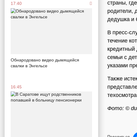
страны, где
17:40
родители, 
дедушка и 
В пресс-сл
течение ко
кредитный 
семьи с де
Обнародовано видео дымящейся
указами пр
свалки в Энгельсе
Также исте
представле
16:45
техосмотра
Фото: © du
Поделиться