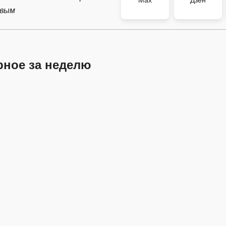
Max
Дзен
рвым
рное за неделю