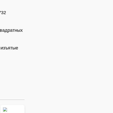
732
квадратных
 изъятые