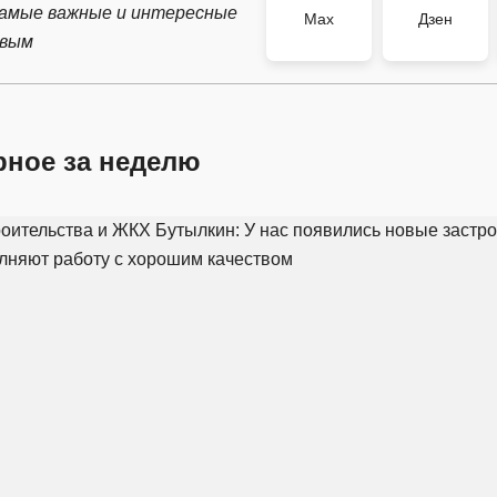
самые важные и интересные
Max
Дзен
рвым
рное за неделю