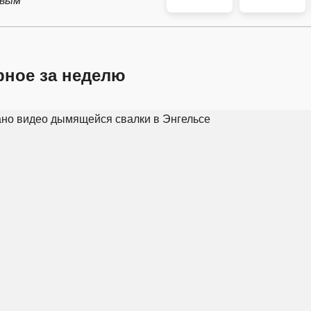
рвым
рное за неделю