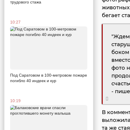
трудового стажа
животных.
бегает ста
10:27
"Ждем,
старуш
боком 
вместо
фото н
продол
Под Саратовом в 100-метровом пожаре
погибло 40 индеек и кур
счасть
- пиш
10:19
В коммен
выложила
та же ста