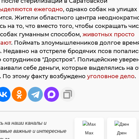
 после стерилизации в Саратовской
ыделяются ежегодно
, однако собак на улица
ится. Жители областного центра неоднократн
ь на то, что вместо того, чтобы сокращать чи
 собак гуманным способом,
животных просто
вают
. Поймать злоумышленников долгое врем
. Недавно на отстреле бродячих псов попалис
 сотрудников "Дорстроя". Полицейские уверен
аивали себе деньги, которые выделялись на 
. По этому факту возбуждено
уголовное дело
.
ь на наши каналы и
самые важные и интересные
Max
Дзен