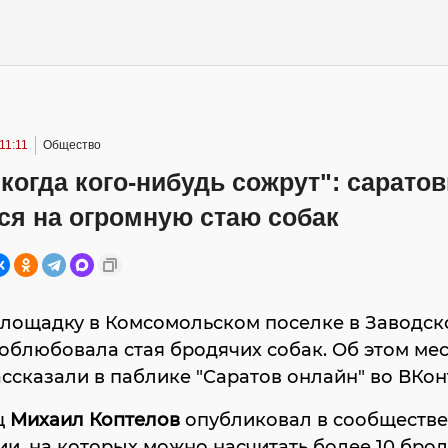
11:11
Общество
когда кого-нибудь сожрут": сарато
ся на огромную стаю собак
площадку в Комсомольском поселке в Заводск
облюбовала стая бродячих собак. Об этом ме
ссказали в паблике "Саратов онлайн" во ВКон
ц
Михаил Коптелов
опубликовал в сообществе
и, на которых можно насчитать более 10 бро