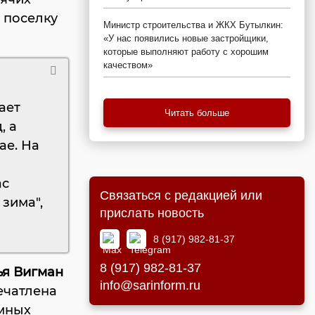
 поселку
Министр строительства и ЖКХ Бутылкин:
«У нас появились новые застройщики,
которые выполняют работу с хорошим
качеством»
ает
Читать больше
, а
ае. На
ас
Связаться с редакцией или
 зима",
прислать новость
8 (917) 982-81-37
8 (917) 982-81-37
ья Вигман
info@sarinform.ru
ечатлена
омных