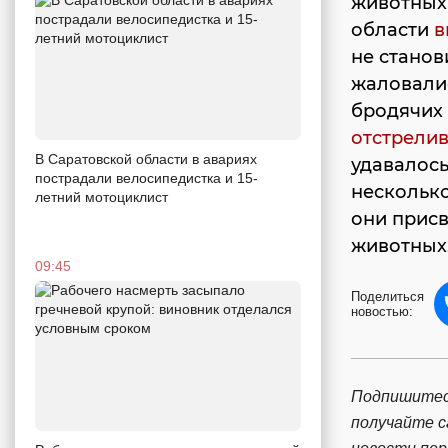
животных
области
в
не станов
жаловалис
бродячих
отстрели
В Саратовской области в авариях
удавалось
пострадали велосипедистка и 15-
несколько
летний мотоциклист
они присв
животных
09:45
Поделиться
новостью:
Подпишитес
получайте 