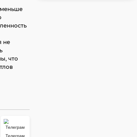
х меньше
о
сленность
я не
ь
ы, что
отлов
Телеграм