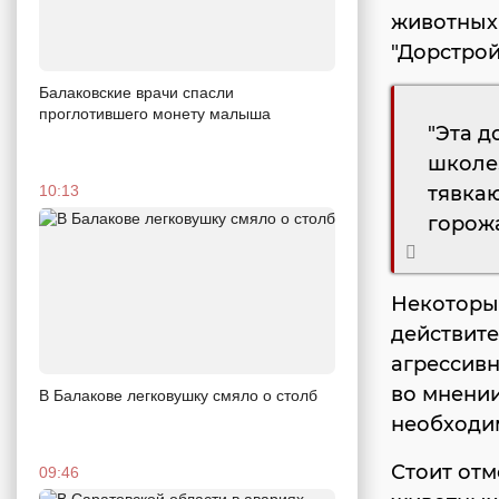
животных
"Дорстрой
Балаковские врачи спасли
проглотившего монету малыша
"Эта д
школе.
10:13
тявкаю
горож
Некоторые
действите
агрессивн
во мнении
В Балакове легковушку смяло о столб
необходи
Стоит отм
09:46