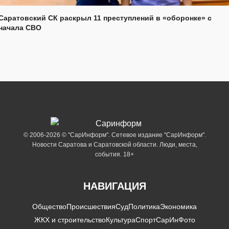
Саратовский СК раскрыл 11 преступлений в «оборонке» с
начала СВО
© 2006-2026 © "СарИнформ". Сетевое издание "СарИнформ".
Новости Саратова и Саратовской области. Люди, места,
события. 18+
НАВИГАЦИЯ
Общество
Происшествия
Суд
Политика
Экономика
ЖКХ и строительство
Культура
Спорт
СарИнФото