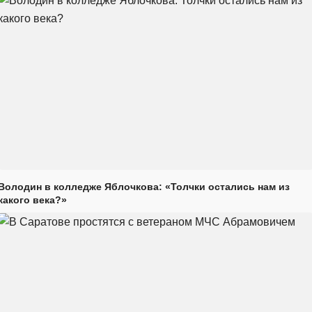
Володин в колледже Яблочкова: «Толчки остались нам из
какого века?»