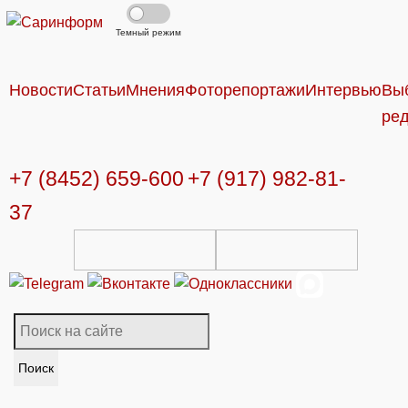
Темный режим
Новости
Статьи
Мнения
Фоторепортажи
Интервью
Вы
ре
+7 (8452) 659-600
+7 (917) 982-81-
37
Поиск