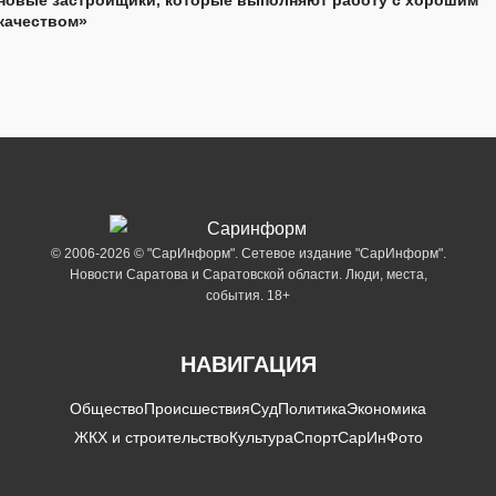
качеством»
© 2006-2026 © "СарИнформ". Сетевое издание "СарИнформ".
Новости Саратова и Саратовской области. Люди, места,
события. 18+
НАВИГАЦИЯ
Общество
Происшествия
Суд
Политика
Экономика
ЖКХ и строительство
Культура
Спорт
СарИнФото