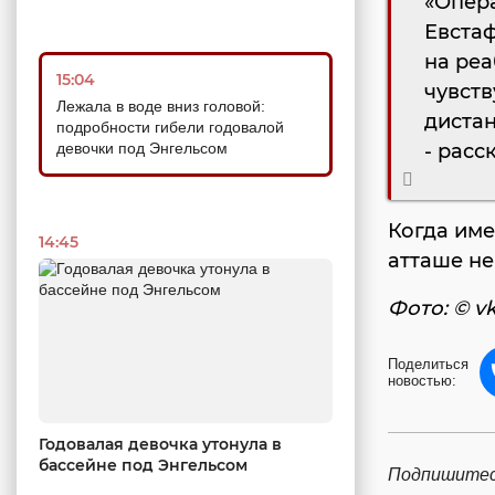
«Опер
Евстаф
на реа
15:04
чувств
Лежала в воде вниз головой:
дистан
подробности гибели годовалой
девочки под Энгельсом
- расс
Когда име
14:45
атташе не
Фото: © v
Поделиться
новостью:
Годовалая девочка утонула в
бассейне под Энгельсом
Подпишитес