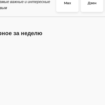
самые важные и интересные
Max
Дзен
рвым
рное за неделю