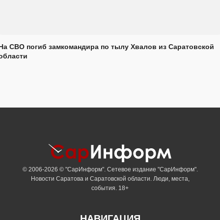
На СВО погиб замкомандира по тылу Хвалов из Саратовской
области
© 2006-2026 © "СарИнформ". Сетевое издание "СарИнформ".
Новости Саратова и Саратовской области. Люди, места,
события. 18+
НАВИГАЦИЯ