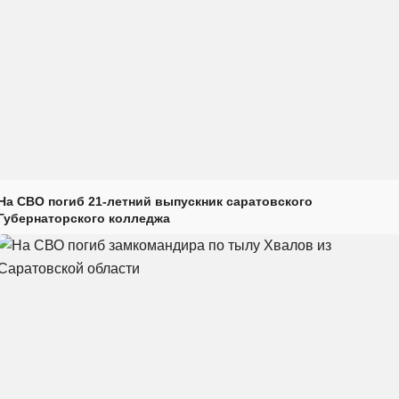
На СВО погиб 21-летний выпускник саратовского
Губернаторского колледжа