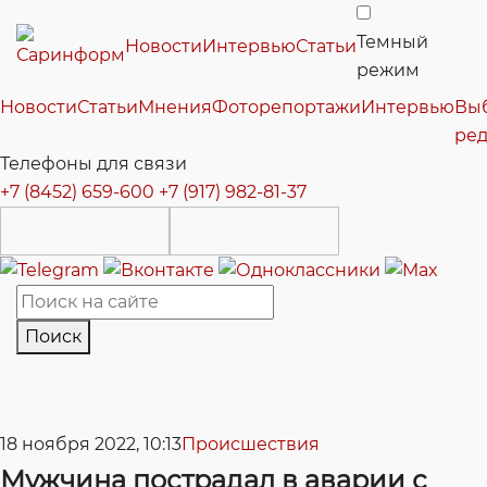
Темный
Новости
Интервью
Статьи
режим
Новости
Статьи
Мнения
Фоторепортажи
Интервью
Вы
ре
Телефоны для связи
+7 (8452) 659-600
+7 (917) 982-81-37
Поиск
18 ноября 2022, 10:13
Происшествия
Мужчина пострадал в аварии с