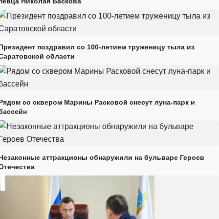
певца Николая Баскова
Президент поздравил со 100-летием труженицу тыла из
Саратовской области
Рядом со сквером Марины Расковой снесут луна-парк и
бассейн
Незаконные аттракционы обнаружили на бульваре Героев
Отечества