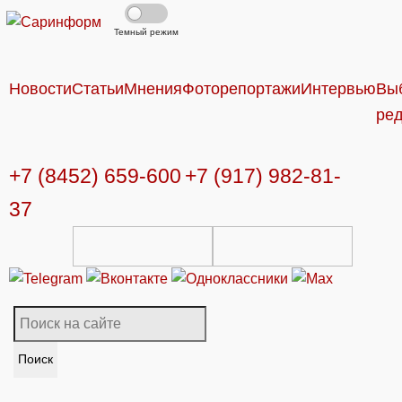
Темный режим
Новости
Статьи
Мнения
Фоторепортажи
Интервью
Вы
ре
+7 (8452) 659-600
+7 (917) 982-81-
37
Поиск