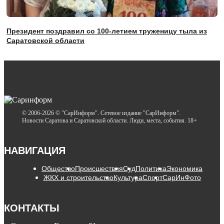
Президент поздравил со 100-летием труженицу тыла из
Саратовской области
© 2006-2026 © "СарИнформ". Сетевое издание "СарИнформ".
Новости Саратова и Саратовской области. Люди, места, события. 18+
НАВИГАЦИЯ
Общество
Происшествия
Суд
Политика
Экономика
ЖКХ и строительство
Культура
Спорт
СарИнФото
КОНТАКТЫ