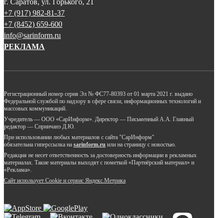
г. Саратов, ул. Горького, 21
+7 (917) 982-81-37
+7 (8452) 659-600
info@sarinform.ru
РЕКЛАМА
Регистрационный номер серия Эл № ФС77-80393 от 01 марта 2021 г. выдано
Федеральной службой по надзору в сфере связи, информационных технологий и
массовых коммуникаций.
Учредитель — ООО «СарИнформ». Директор — Письменный А.А. Главный
редактор — Спринчанэ Д.Ю.
При использовании любых материалов с сайта "СарИнформ"
обязательна гиперссылка на
sarinform.ru
или на страницу с новостью.
Редакция не несет ответственность за достоверность информации в рекламных
материалах. Такие материалы выходят с пометкой «Партнёрский материал» и
«Реклама».
Сайт использует Cookie и сервиc Яндекс.Метрика