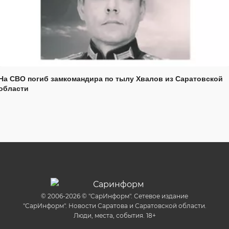
На СВО погиб замкомандира по тылу Хвалов из Саратовской
области
© 2006-2026 © "СарИнформ". Сетевое издание
"СарИнформ". Новости Саратова и Саратовской области.
Люди, места, события. 18+