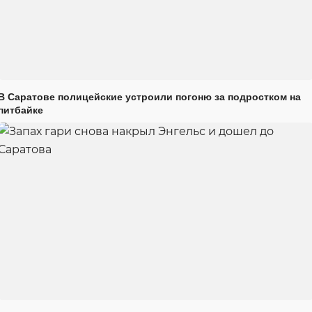
В Саратове полицейские устроили погоню за подростком на
питбайке