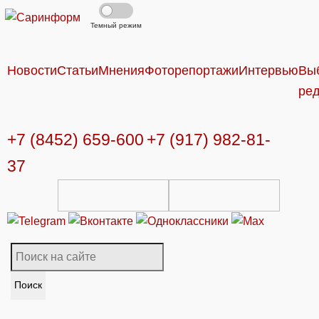
Темный режим
Новости
Статьи
Мнения
Фоторепортажи
Интервью
Вы
ре
+7 (8452) 659-600
+7 (917) 982-81-
37
Поиск