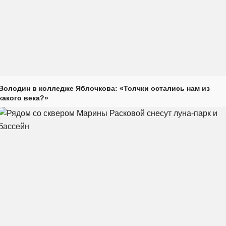
Володин в колледже Яблочкова: «Толчки остались нам из
какого века?»