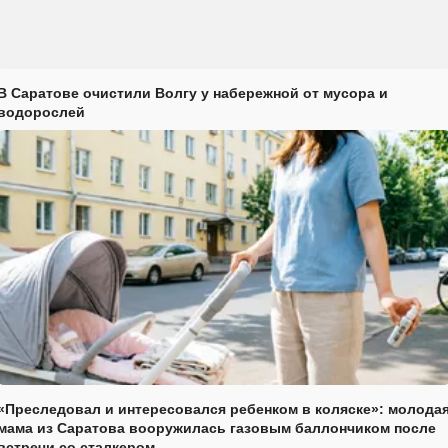
В Саратове очистили Волгу у набережной от мусора и
водорослей
«Преследовал и интересовался ребенком в коляске»: молода
мама из Саратова вооружилась газовым баллончиком после
встречи со сталкером