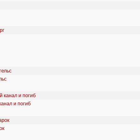
льс
канал и погиб
ок