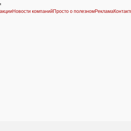
м
акции
Новости компаний
Просто о полезном
Реклама
Контак