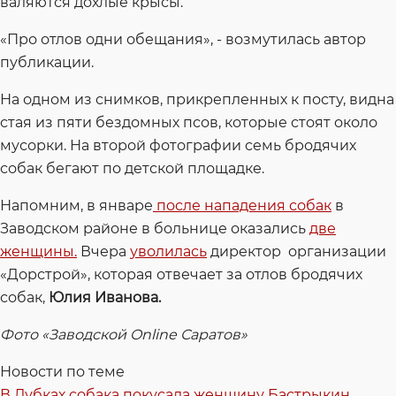
валяются дохлые крысы.
«Про отлов одни обещания», - возмутилась автор
публикации.
На одном из снимков, прикрепленных к посту, видна
стая из пяти бездомных псов, которые стоят около
мусорки. На второй фотографии семь бродячих
собак бегают по детской площадке.
Напомним, в январе
после нападения собак
в
Заводском районе в больнице оказались
две
женщины.
Вчера
уволилась
директор организации
«Дорстрой», которая отвечает за отлов бродячих
собак,
Юлия Иванова.
Фото «Заводской Online Саратов»
Новости по теме
В Дубках собака покусала женщину
Бастрыкин