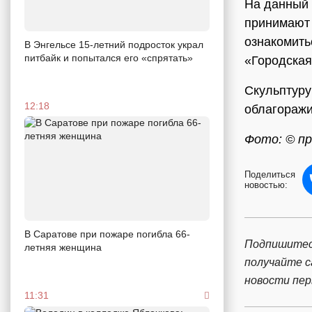
На данный 
принимают 
ознакомить
В Энгельсе 15-летний подросток украл
питбайк и попытался его «спрятать»
«Городская
Скульптуру
12:18
облагоражи
Фото: © п
Поделиться
новостью:
В Саратове при пожаре погибла 66-
Подпишитес
летняя женщина
получайте 
новости пе
11:31