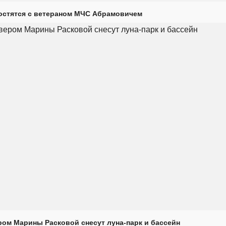
остятся с ветераном МЧС Абрамовичем
ром Марины Расковой снесут луна-парк и бассейн