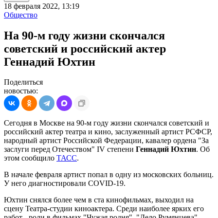
18 февраля 2022, 13:19
Общество
На 90-м году жизни скончался
советский и российский актер
Геннадий Юхтин
Поделиться
новостью:
Сегодня в Москве на 90-м году жизни скончался советский и
российский актер театра и кино, заслуженный артист РСФСР,
народный артист Российской Федерации, кавалер ордена "За
заслуги перед Отечеством" IV степени
Геннадий Юхтин
. Об
этом сообщило
ТАСС
.
В начале февраля артист попал в одну из московских больниц.
У него диагностировали COVID-19.
Юхтин снялся более чем в ста кинофильмах, выходил на
сцену Театра-студии киноактера. Среди наиболее ярких его
работ - роли в фильмах "Чужая родня", "Дело Румянцева",