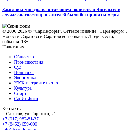
Замглавы минздрава о тлеющем полигоне в Энгельсе: в
случае опасности для жителей были бы приняты меры
© 2006-2026 © "СарИнформ". Сетевое издание "СарИнформ".
Новости Саратова и Саратовской области. Люди, места,
события. 18+
Навигация
Общество
Происшествия
Суд
Политика
Экономика
ЖКХ и строительство
Культура
Спорт
СарИнФото
Контакты
г. Саратов, ул. Горького, 21
+7 (917) 982-81-37
+7 (8452) 659-600
info@sarinform.ru