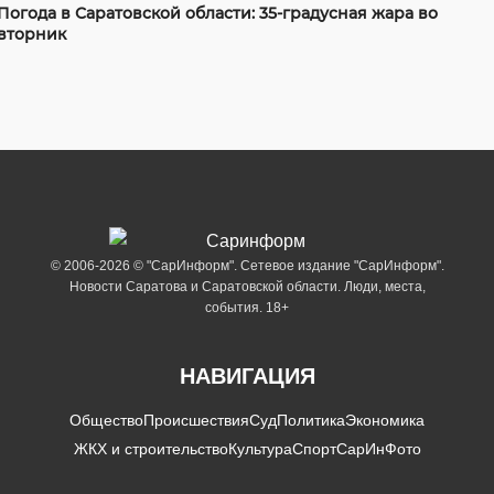
Погода в Саратовской области: 35-градусная жара во
вторник
© 2006-2026 © "СарИнформ". Сетевое издание "СарИнформ".
Новости Саратова и Саратовской области. Люди, места,
события. 18+
НАВИГАЦИЯ
Общество
Происшествия
Суд
Политика
Экономика
ЖКХ и строительство
Культура
Спорт
СарИнФото