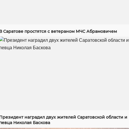
В Саратове простятся с ветераном МЧС Абрамовичем
Президент наградил двух жителей Саратовской области и
певца Николая Баскова