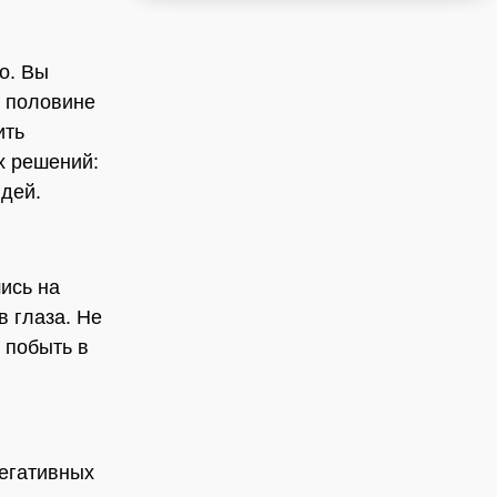
о. Вы
й половине
ить
х решений:
юдей.
ись на
в глаза. Не
 побыть в
егативных