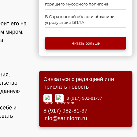
горящего мусорного полигона
В Саратовской области объявили
угрозу атаки БПЛА
оит его на
им миром.
 в
Читать больше
ния.
Связаться с редакцией или
ельство
прислать новость
вданную
8 (917) 982-81-37
себе и
8 (917) 982-81-37
овать
info@sarinform.ru