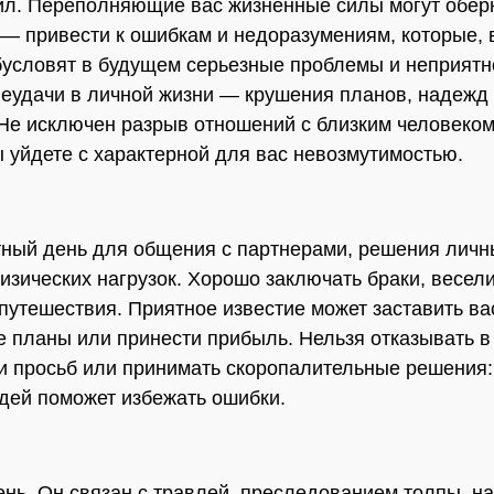
ил. Переполняющие вас жизненные силы могут обер
 — привести к ошибкам и недоразумениям, которые, 
бусловят в будущем серьезные проблемы и неприятн
еудачи в личной жизни — крушения планов, надежд
Не исключен разрыв отношений с близким человеком
ы уйдете с характерной для вас невозмутимостью.
ный день для общения с партнерами, решения личн
изических нагрузок. Хорошо заключать браки, весели
путешествия. Приятное известие может заставить ва
 планы или принести прибыль. Нельзя отказывать в
 просьб или принимать скоропалительные решения:
дей поможет избежать ошибки.
нь. Он связан с травлей, преследованием толпы, н