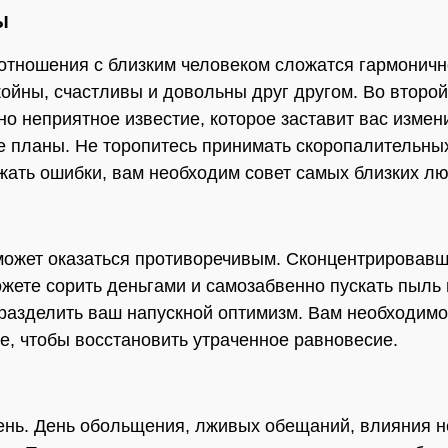
Ы
тношения с близким человеком сложатся гармоничн
койны, счастливы и довольны друг другом. Во второ
но неприятное известие, которое заставит вас измен
 планы. Не торопитесь принимать скоропалительны
жать ошибки, вам необходим совет самых близких л
может оказаться противоречивым. Сконцентрировавш
ожете сорить деньгами и самозабвенно пускать пыль 
 разделить ваш напускной оптимизм. Вам необходимо
е, чтобы восстановить утраченное равновесие.
нь. День обольщения, лживых обещаний, влияния н