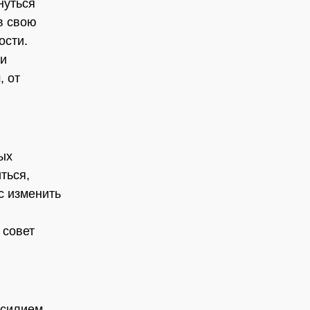
нуться
в свою
ости.
 и
, от
ых
ться,
с изменить
 совет
асилием.