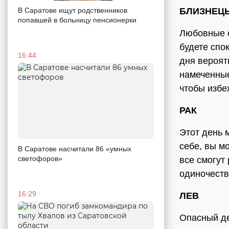
В Саратове ищут родственников
БЛИЗНЕЦ
попавшей в больницу пенсионерки
Любовные о
будете спо
16:44
дня вероят
намеченные
чтобы избе
РАК
Этот день 
себе, вы м
В Саратове насчитали 86 «умных
светофоров»
все смогут
одиночеств
16:29
ЛЕВ
Опасный де