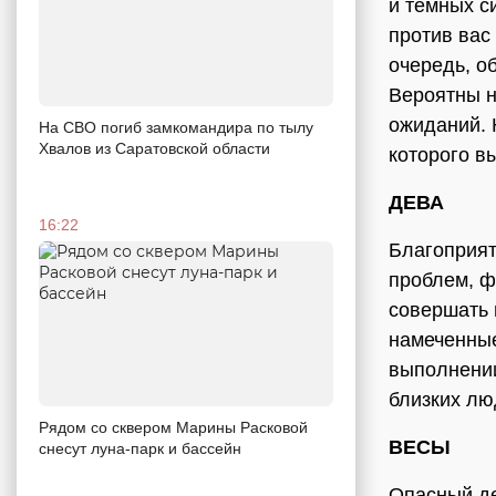
и темных с
против вас
очередь, о
Вероятны н
ожиданий. 
На СВО погиб замкомандира по тылу
Хвалов из Саратовской области
которого в
ДЕВА
16:22
Благоприят
проблем, ф
совершать 
намеченные
выполнении
близких лю
Рядом со сквером Марины Расковой
ВЕСЫ
снесут луна-парк и бассейн
Опасный де