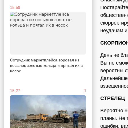
Постарайте
15:59
общественн
скорректир
неудачам и
СКОРПИО
День не бл
Сотрудник маркетплейса воровал из
Вы не смож
посылок золотые кольца и прятал их в
вероятны с
носок
Дальнейшее
взвешеннос
15:27
СТРЕЛЕЦ
Вероятно н
планы. Не 
ошибки, ва