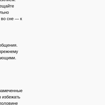
сещайте
ельно
 во сне — к
 общения.
-прежнему
жающими.
 намеченные
ы избежать
 половине