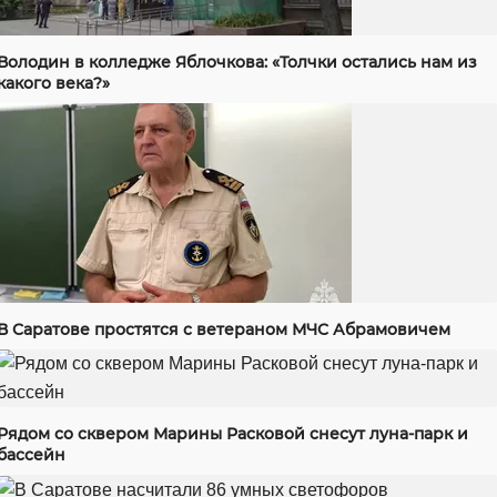
Володин в колледже Яблочкова: «Толчки остались нам из
какого века?»
В Саратове простятся с ветераном МЧС Абрамовичем
Рядом со сквером Марины Расковой снесут луна-парк и
бассейн