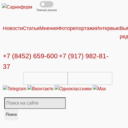
Темный режим
Новости
Статьи
Мнения
Фоторепортажи
Интервью
Вы
ре
+7 (8452) 659-600
+7 (917) 982-81-
37
Поиск