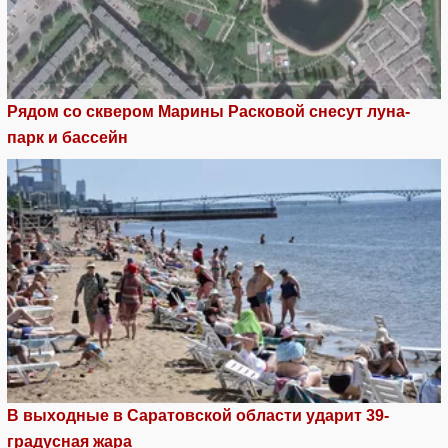
Рядом со сквером Марины Расковой снесут луна-
парк и бассейн
В выходные в Саратовской области ударит 39-
градусная жара