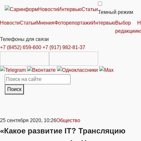
Новости
Интервью
Статьи
Темный режим
Новости
Статьи
Мнения
Фоторепортажи
Интервью
Выбор
Н
редакции
к
Телефоны для связи
+7 (8452) 659-600
+7 (917) 982-81-37
Поиск
25 сентября 2020, 10:26
Общество
«Какое развитие IT? Трансляцию