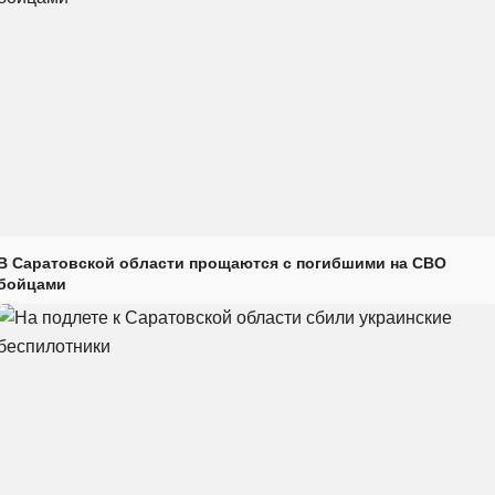
В Саратовской области прощаются с погибшими на СВО
бойцами