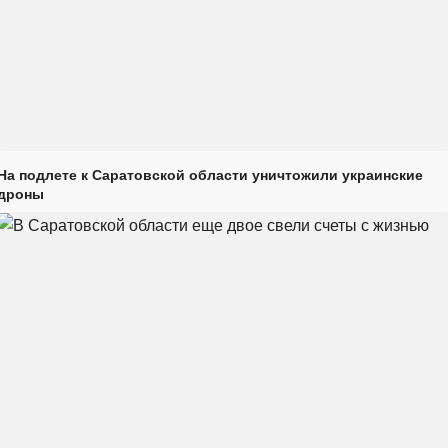
На подлете к Саратовской области уничтожили украинские
дроны