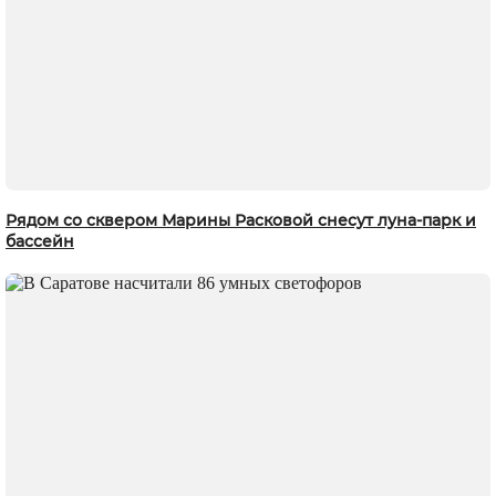
Рядом со сквером Марины Расковой снесут луна-парк и
бассейн