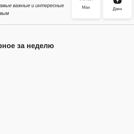
самые важные и интересные
Max
Дзен
рвым
рное за неделю