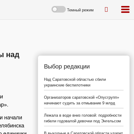
Темный режим
ы над
Выбор редакции
Над Саратовской областью сбили
украинские беспилотники
ки
Организаторов саратовской «Опусгрупп»
начинают судить за отмывание 9 млрд
р».
Лежала в воде вниз головой: подробности
и начали
гибели годовалой девочки под Энгельсом
елябинска
о единички,
В выходные в Саратовской области ударит