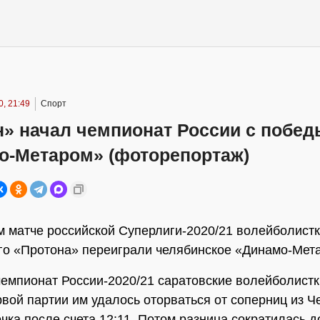
, 21:49
Спорт
н» начал чемпионат России с побед
о-Метаром» (фоторепортаж)
м матче российской Суперлиги-2020/21 волейболист
го «Протона» переиграли челябинское «Динамо-Мета
емпионат России-2020/21 саратовские волейболистк
рвой партии им удалось оторваться от соперниц из Ч
очка после счета 12:11. Потом разница сократилась д