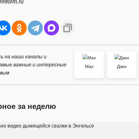
inform.ru
ь на наши каналы и
самые важные и интересные
Max
Дзен
рвым
рное за неделю