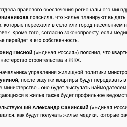
отдела правового обеспечения регионального минзд
вчинникова
пояснила, что жилье планируют выдать
, которые переехали в село или город населением н
овек. Кроме того, согласно законопроекту, если меди
ье перейдет в его собственность.
онид Писной
(«Единая Россия») пояснил, что кварт
инистерство строительства и ЖКХ.
начальника управления жилищной политики минстро
униной,
после закупки квартиры будут передавать в
 министерство - оно будет выступать наймодателем
дающихся в жилье также будет профильное ведомс
ельствующий
Александр Санинский
(«Единая Росси
вался, как будут получать жилье медики, которые р