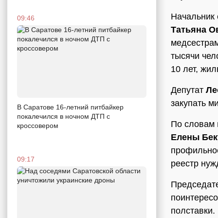
Начальник 
09:46
Татьяна О
медсестрам
тысячи чел
10 лет, жил
Депутат
Ле
закупать м
В Саратове 16-летний питбайкер
покалечился в ночном ДТП с
По словам 
кроссовером
Елены Бек
профильное
09:17
реестр нуж
Председат
поинтересо
полставки.