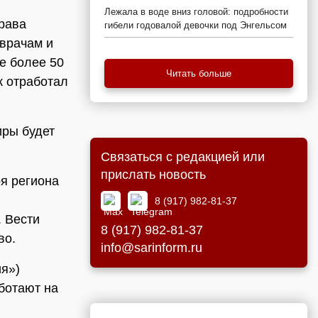
Лежала в воде вниз головой: подробности
рава
гибели годовалой девочки под Энгельсом
 врачам и
е более 50
Читать больше
к отработал
иры будет
Связаться с редакцией или
прислать новость
я региона
8 (917) 982-81-37
. Вести
8 (917) 982-81-37
тво.
info@sarinform.ru
я»)
аботают на