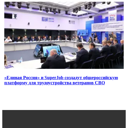
«Единая Россия» и SuperJob создадут общероссийскую
платформу для трудоустройства ветеранов СВО