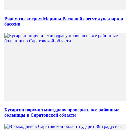
Рядом со сквером Марины Расковой снесут луна-парк и
бассейн
Бусаргин поручил минздраву проверить все районные
больницы в Саратовской области