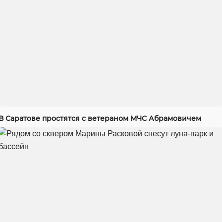
В Саратове простятся с ветераном МЧС Абрамовичем