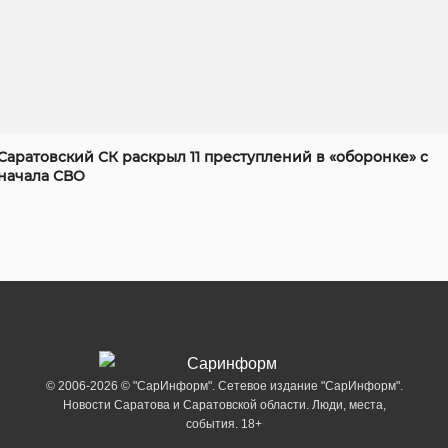
Саратовский СК раскрыл 11 преступлений в «оборонке» с
начала СВО
© 2006-2026 © "СарИнформ". Сетевое издание "СарИнформ".
Новости Саратова и Саратовской области. Люди, места,
события. 18+