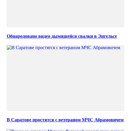
Обнародовано видео дымящейся свалки в Энгельсе
В Саратове простятся с ветераном МЧС Абрамовичем