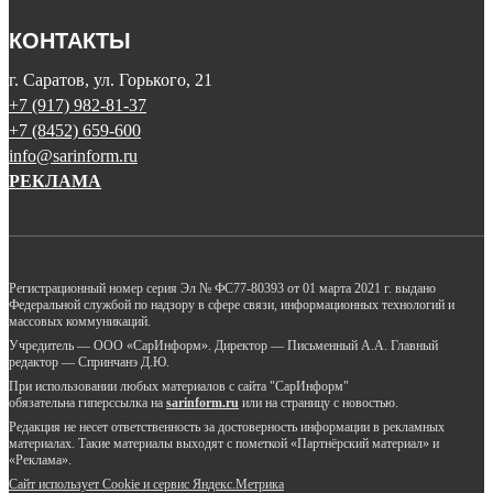
КОНТАКТЫ
г. Саратов, ул. Горького, 21
+7 (917) 982-81-37
+7 (8452) 659-600
info@sarinform.ru
РЕКЛАМА
Регистрационный номер серия Эл № ФС77-80393 от 01 марта 2021 г. выдано
Федеральной службой по надзору в сфере связи, информационных технологий и
массовых коммуникаций.
Учредитель — ООО «СарИнформ». Директор — Письменный А.А. Главный
редактор — Спринчанэ Д.Ю.
При использовании любых материалов с сайта "СарИнформ"
обязательна гиперссылка на
sarinform.ru
или на страницу с новостью.
Редакция не несет ответственность за достоверность информации в рекламных
материалах. Такие материалы выходят с пометкой «Партнёрский материал» и
«Реклама».
Сайт использует Cookie и сервиc Яндекс.Метрика