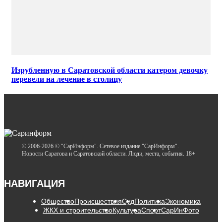
Изрубленную в Саратовской области катером девочку
перевели на лечение в столицу
© 2006-2026 © "СарИнформ". Сетевое издание "СарИнформ".
Новости Саратова и Саратовской области. Люди, места, события. 18+
НАВИГАЦИЯ
Общество
Происшествия
Суд
Политика
Экономика
ЖКХ и строительство
Культура
Спорт
СарИнФото