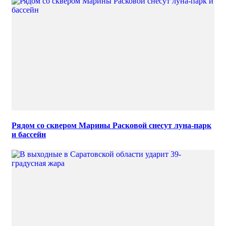
Рядом со сквером Марины Расковой снесут луна-парк
и бассейн