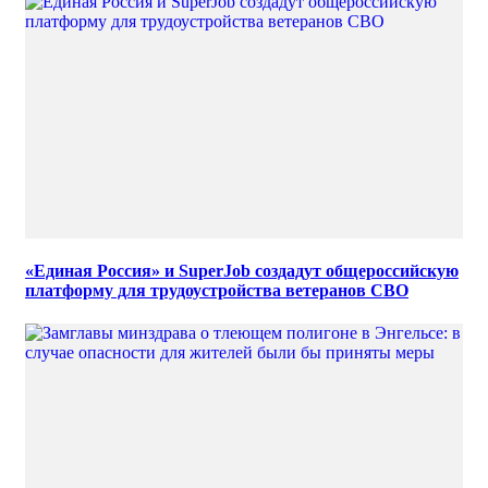
«Единая Россия» и SuperJob создадут общероссийскую
платформу для трудоустройства ветеранов СВО