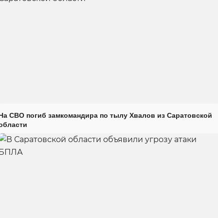
На СВО погиб замкомандира по тылу Хвалов из Саратовской
области