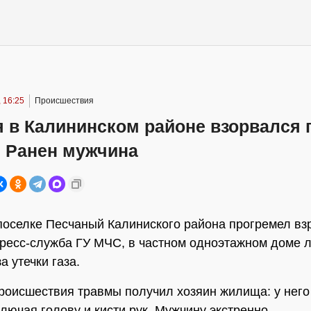
 16:25
Происшествия
я в Калининском районе взорвался 
. Ранен мужчина
поселке Песчаный Калиниского района прогремел вз
ресс-служба ГУ МЧС, в частном одноэтажном доме 
а утечки газа.
роисшествия травмы получил хозяин жилища: у нег
ключая голову и кисти рук. Мужчину экстренно