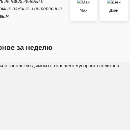
ь на наши каналы и
самые важные и интересные
Max
Дзен
рвым
рное за неделю