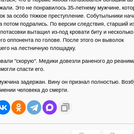
ажали. Это не понравилось 35-летнему мужчине, кот
ок за особо тяжкое преступление. Собутыльники нач
 а потом подрались. По версии следствия, старший и
 потасовки вытащил из-под кровати биту и несколько
его оппонента по голове. После этого он выволок
его на лестничную площадку.
вали "скорую". Медики довезли раненого до реаним
могли спасти его.
мужчина задержан. Вину он признал полностью. Воз
биении человека до смерти.