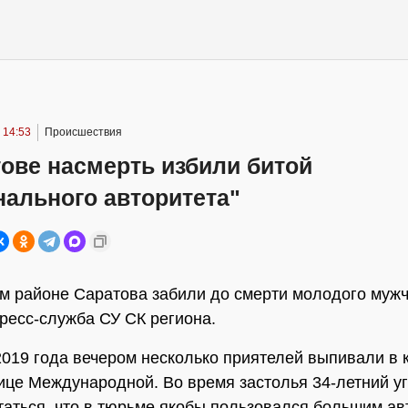
 14:53
Происшествия
ове насмерть избили битой
нального авторитета"
м районе Саратова забили до смерти молодого мужч
ресс-служба СУ СК региона.
2019 года вечером несколько приятелей выпивали в 
ице Международной. Во время застолья 34-летний у
таться, что в тюрьме якобы пользовался большим ав