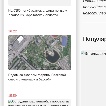
Подпишитес
получайте 
На СВО погиб замкомандира по тылу
новости пе
Хвалов из Саратовской области
16:22
Популя
Рядом со сквером Марины Расковой
снесут луна-парк и бассейн
15:59