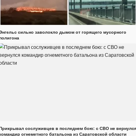
Энгельс сильно заволокло дымом от горящего мусорного
полигона
Прикрывал сослуживцев в последнем бою: с СВО не вернулс
командир огнеметного батальона из Саратовской области