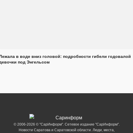
Лежала в воде вниз головой: подробности гибели годовалой
девочки под Энгельсом
© 2006-2026 © "СарИнформ". Сетевое издание "СарИнформ".
Новости Саратова и Саратовской области. Люди, места,