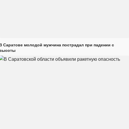
В Саратове молодой мужчина пострадал при падении с
высоты