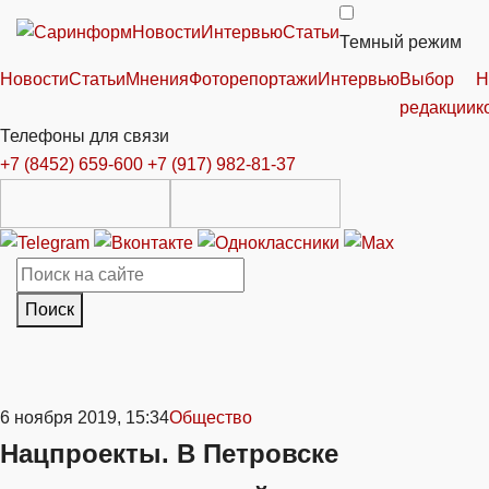
Новости
Интервью
Статьи
Темный режим
Новости
Статьи
Мнения
Фоторепортажи
Интервью
Выбор
Н
редакции
к
Телефоны для связи
+7 (8452) 659-600
+7 (917) 982-81-37
Поиск
6 ноября 2019, 15:34
Общество
Нацпроекты. В Петровске