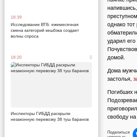
напившись,
преступном
18:39
однако тот
Исследование ВТБ: ежемесячная
смена категорий кешбэка создает
обматерили
волны спроса
ударил его
Почувствов
домой.
18:20
Дома мужчи
застолья,
з
Погибших н
Подозрева
приговорил
Инспекторы ГИБДД раскрыли
свободу на
незаконную перевозку 38 туш баранов
Поделиться
новостью: