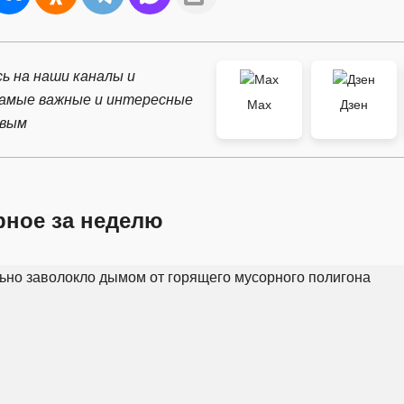
ь на наши каналы и
самые важные и интересные
Max
Дзен
рвым
рное за неделю