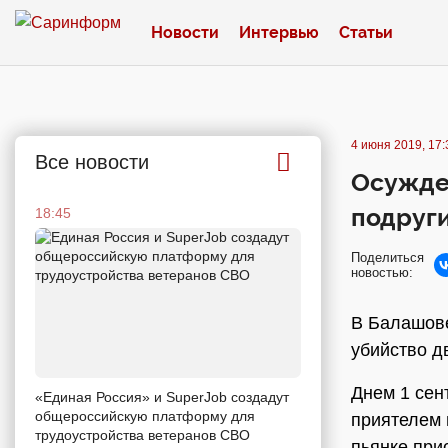
Новости
Интервью
Статьи
4 июня 2019, 17:
Все новости
Осужден
подруг
18:45
Поделиться
новостью:
В Балашове
убийство д
Днем 1 сен
«Единая Россия» и SuperJob создадут
общероссийскую платформу для
приятелем 
трудоустройства ветеранов СВО
пьянке при