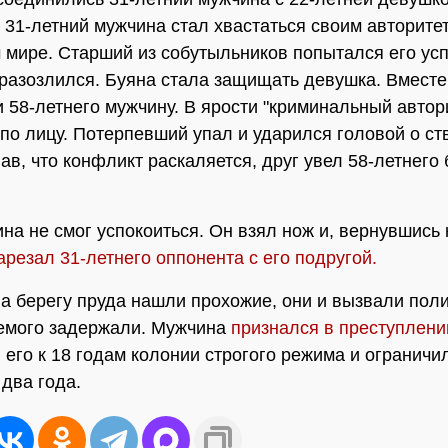
 31-летний мужчина стал хвастаться своим авторите
 мире. Старший из собутыльников попытался его усп
 разозлился. Буяна стала защищать девушка. Вместе
 58-летнего мужчину. В ярости "криминальный автор
 по лицу. Потерпевший упал и ударился головой о ст
ав, что конфликт раскаляется, друг увел 58-летнег
на не смог успокоиться. Он взял нож и, вернувшись 
арезал 31-летнего оппонента с его подругой.
а берегу пруда нашли прохожие, они и вызвали пол
емого задержали. Мужчина
признался в преступлени
 его к 18 годам колонии строгого режима и ограничи
 два года.