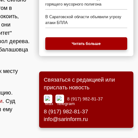
горящего мусорного полигона
том в
окоить,
В Саратовской области объявили угрозу
атаки БПЛА
 они
итет"
вол дерева.
Читать больше
о балашовца
к месту
Связаться с редакцией или
прислать новость
ицию.
8 (917) 982-81-37
и
. Суд
л ему
8 (917) 982-81-37
info@sarinform.ru