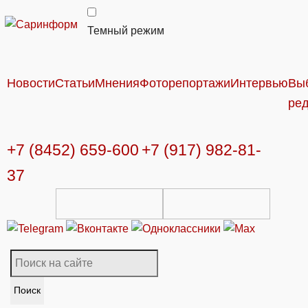
Темный режим
Новости
Статьи
Мнения
Фоторепортажи
Интервью
Вы
ре
+7 (8452) 659-600
+7 (917) 982-81-
37
Поиск